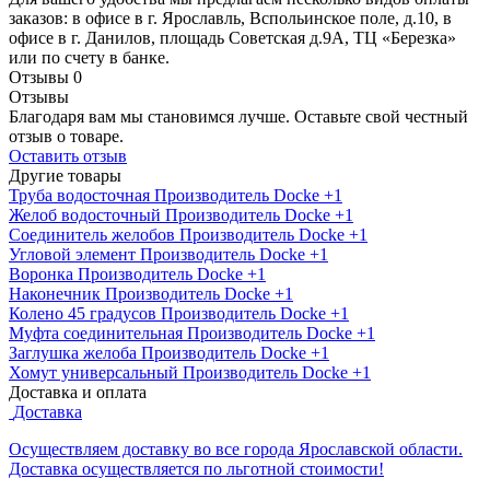
заказов: в офисе в г. Ярославль, Вспольинское поле, д.10, в
офисе в г. Данилов, площадь Советская д.9А, ТЦ «Березка»
или по счету в банке.
Отзывы
0
Отзывы
Благодаря вам мы становимся лучше. Оставьте свой честный
отзыв о товаре.
Оставить отзыв
Другие товары
Труба водосточная
Производитель
Docke
+1
Желоб водосточный
Производитель
Docke
+1
Соединитель желобов
Производитель
Docke
+1
Угловой элемент
Производитель
Docke
+1
Воронка
Производитель
Docke
+1
Наконечник
Производитель
Docke
+1
Колено 45 градусов
Производитель
Docke
+1
Муфта соединительная
Производитель
Docke
+1
Заглушка желоба
Производитель
Docke
+1
Хомут универсальный
Производитель
Docke
+1
Доставка и оплата
Доставка
Осуществляем доставку во все города Ярославской области.
Доставка осуществляется по льготной стоимости!