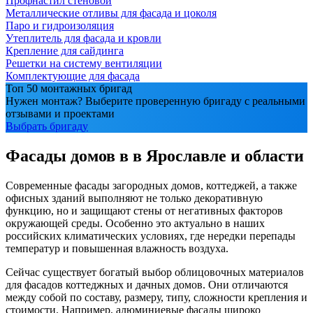
Профнастил стеновой
Металлические отливы для фасада и цоколя
Паро и гидроизоляция
Утеплитель для фасада и кровли
Крепление для сайдинга
Решетки на систему вентиляции
Комплектующие для фасада
Топ 50 монтажных бригад
Нужен монтаж? Выберите проверенную бригаду с реальными
отзывами и проектами
Выбрать бригаду
Фасады домов в в Ярославле и области
Современные фасады загородных домов, коттеджей, а также
офисных зданий выполняют не только декоративную
функцию, но и защищают стены от негативных факторов
окружающей среды. Особенно это актуально в наших
российских климатических условиях, где нередки перепады
температур и повышенная влажность воздуха.
Сейчас существует богатый выбор облицовочных материалов
для фасадов коттеджных и дачных домов. Они отличаются
между собой по составу, размеру, типу, сложности крепления и
стоимости. Например, алюминиевые фасады широко