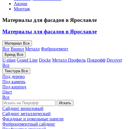
Акции
Монтаж
Материалы для фасадов в Ярославле
Материалы для фасадов в Ярославле
Материал
Все
Все
Винил
Металл
Фиброцемент
Бренд
Все
U-plast
Grand Line
Docke
Металл Профиль
Покрофф
Decover
Все
Текстура
Все
Под дерево
Под камень
Под кирпич
Цвет
Все
Искать
Сайдинг виниловый
Сайдинг металлический
Фасадные и цокольные панели
Фиброцементный сайдинг