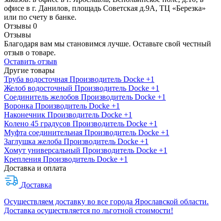
офисе в г. Данилов, площадь Советская д.9А, ТЦ «Березка»
или по счету в банке.
Отзывы
0
Отзывы
Благодаря вам мы становимся лучше. Оставьте свой честный
отзыв о товаре.
Оставить отзыв
Другие товары
Труба водосточная
Производитель
Docke
+1
Желоб водосточный
Производитель
Docke
+1
Соединитель желобов
Производитель
Docke
+1
Воронка
Производитель
Docke
+1
Наконечник
Производитель
Docke
+1
Колено 45 градусов
Производитель
Docke
+1
Муфта соединительная
Производитель
Docke
+1
Заглушка желоба
Производитель
Docke
+1
Хомут универсальный
Производитель
Docke
+1
Крепления
Производитель
Docke
+1
Доставка и оплата
Доставка
Осуществляем доставку во все города Ярославской области.
Доставка осуществляется по льготной стоимости!