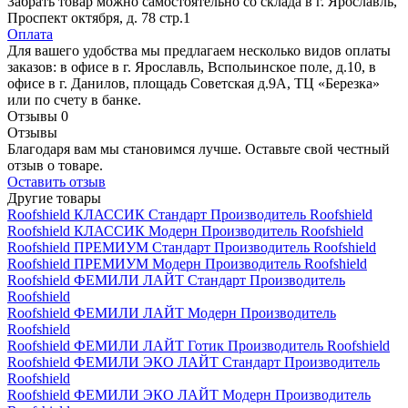
Забрать товар можно самостоятельно со склада в г. Ярославль,
Проспект октября, д. 78 стр.1
Оплата
Для вашего удобства мы предлагаем несколько видов оплаты
заказов: в офисе в г. Ярославль, Вспольинское поле, д.10, в
офисе в г. Данилов, площадь Советская д.9А, ТЦ «Березка»
или по счету в банке.
Отзывы
0
Отзывы
Благодаря вам мы становимся лучше. Оставьте свой честный
отзыв о товаре.
Оставить отзыв
Другие товары
Roofshield КЛАССИК Стандарт
Производитель
Roofshield
Roofshield КЛАССИК Модерн
Производитель
Roofshield
Roofshield ПРЕМИУМ Стандарт
Производитель
Roofshield
Roofshield ПРЕМИУМ Модерн
Производитель
Roofshield
Roofshield ФЕМИЛИ ЛАЙТ Стандарт
Производитель
Roofshield
Roofshield ФЕМИЛИ ЛАЙТ Модерн
Производитель
Roofshield
Roofshield ФЕМИЛИ ЛАЙТ Готик
Производитель
Roofshield
Roofshield ФЕМИЛИ ЭКО ЛАЙТ Стандарт
Производитель
Roofshield
Roofshield ФЕМИЛИ ЭКО ЛАЙТ Модерн
Производитель