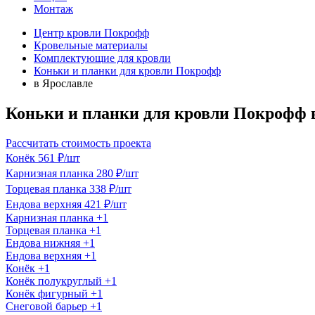
Монтаж
Центр кровли Покрофф
Кровельные материалы
Комплектующие для кровли
Коньки и планки для кровли Покрофф
в Ярославле
Коньки и планки для кровли Покрофф 
Рассчитать стоимость проекта
Конёк
561 ₽/шт
Карнизная планка
280 ₽/шт
Торцевая планка
338 ₽/шт
Ендова верхняя
421 ₽/шт
Карнизная планка
+1
Торцевая планка
+1
Ендова нижняя
+1
Ендова верхняя
+1
Конёк
+1
Конёк полукруглый
+1
Конёк фигурный
+1
Снеговой барьер
+1