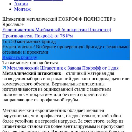
Акции
Монтаж
Штакетник металлический ПОКРОФФ ПОЛИЭСТЕР в
Ярославле
Евроштакетник М-образный (в покрытии Полиэстер)
Производитель
Покрофф
от 76 ₽/м
Топ 50 монтажных бригад
Нужен монтаж? Выберите проверенную бригаду с реальными
отзывами и проектами
Выбрать бригаду
Также может понадобиться
Металлический Штакетник с Завода Покрофф от 1 дня
Металлический штакетник
– отличный материал для
возведения заборов и ограждений для частного дома, дачи или
коммерческого объекта. Вертикальные штакетины
изготавливаются из оцинкованной стали с защитным
полимерным покрытием или без него и крепятся на
направляющие из профильной трубы.
Металлический евроштакетник обладает меньшей
парусностью, чем профнастил, следовательно, такой забор
более устойчив к ветровой нагрузке. За счет этого, забор из
штакетника становится более вентилируемым и пропускает
больше дневного света. Растения и цветы получают больше