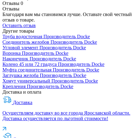
Отзывы
0
Отзывы
Благодаря вам мы становимся лучше. Оставьте свой честный
отзыв о товаре.
Оставить отзыв
Другие товары
Труба водосточная
Производитель
Docke
Соединитель желобов
Производитель
Docke
Угловой элемент
Производитель
Docke
Воронка
Производитель
Docke
Наконечник
Производитель
Docke
Колено 45 или 72 градуса
Производитель
Docke
Муфта соединительная
Производитель
Docke
Заглушка желоба
Производитель
Docke
Хомут универсальный
Производитель
Docke
Крепления
Производитель
Docke
Доставка и оплата
Доставка
Осуществляем доставку во все города Ярославской области.
Доставка осуществляется по льготной стоимости!