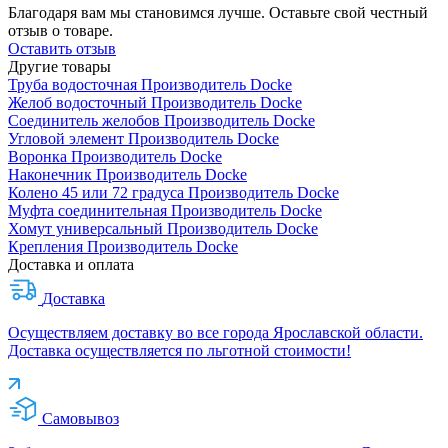
Благодаря вам мы становимся лучше. Оставьте свой честный
отзыв о товаре.
Оставить отзыв
Другие товары
Труба водосточная
Производитель
Docke
Желоб водосточный
Производитель
Docke
Соединитель желобов
Производитель
Docke
Угловой элемент
Производитель
Docke
Воронка
Производитель
Docke
Наконечник
Производитель
Docke
Колено 45 или 72 градуса
Производитель
Docke
Муфта соединительная
Производитель
Docke
Хомут универсальный
Производитель
Docke
Крепления
Производитель
Docke
Доставка и оплата
Доставка
Осуществляем доставку во все города Ярославской области.
Доставка осуществляется по льготной стоимости!
Самовывоз