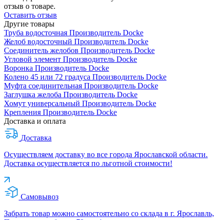
отзыв о товаре.
Оставить отзыв
Другие товары
Труба водосточная
Производитель
Docke
Желоб водосточный
Производитель
Docke
Соединитель желобов
Производитель
Docke
Угловой элемент
Производитель
Docke
Воронка
Производитель
Docke
Колено 45 или 72 градуса
Производитель
Docke
Муфта соединительная
Производитель
Docke
Заглушка желоба
Производитель
Docke
Хомут универсальный
Производитель
Docke
Крепления
Производитель
Docke
Доставка и оплата
Доставка
Осуществляем доставку во все города Ярославской области.
Доставка осуществляется по льготной стоимости!
Самовывоз
Забрать товар можно самостоятельно со склада в г. Ярославль,