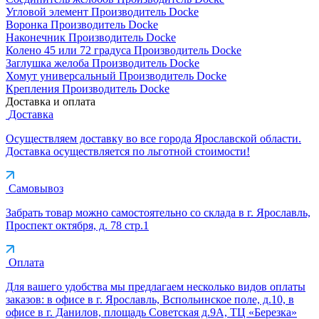
Угловой элемент
Производитель
Docke
Воронка
Производитель
Docke
Наконечник
Производитель
Docke
Колено 45 или 72 градуса
Производитель
Docke
Заглушка желоба
Производитель
Docke
Хомут универсальный
Производитель
Docke
Крепления
Производитель
Docke
Доставка и оплата
Доставка
Осуществляем доставку во все города Ярославской области.
Доставка осуществляется по льготной стоимости!
Самовывоз
Забрать товар можно самостоятельно со склада в г. Ярославль,
Проспект октября, д. 78 стр.1
Оплата
Для вашего удобства мы предлагаем несколько видов оплаты
заказов: в офисе в г. Ярославль, Вспольинское поле, д.10, в
офисе в г. Данилов, площадь Советская д.9А, ТЦ «Березка»